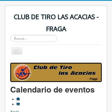
CLUB DE TIRO LAS ACACIAS -
FRAGA
Buscar...
Toggle
Navigation
Incio
Saludos Presidente
Historia del Club
Calendario de eventos
Contactar
Instalaciones
Calendario
Anual